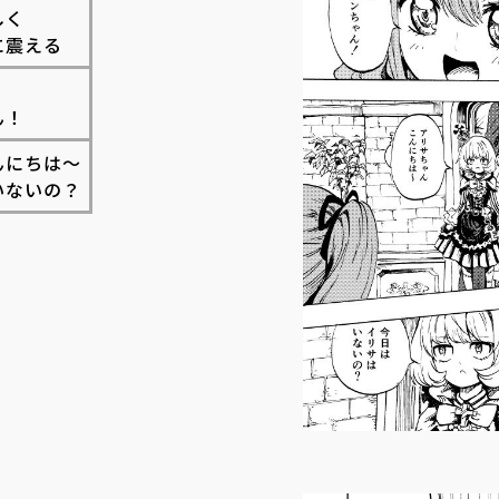
しく
に震える
ん！
んにちは～
いないの？