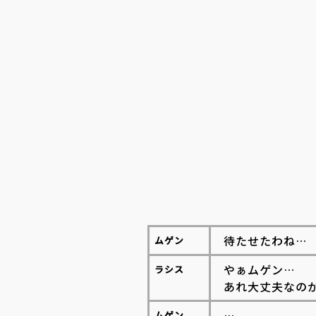
待たせたわね…
ムゲン
やぁムゲン…
ラシス
あれ大丈夫なの
…
ムゲン