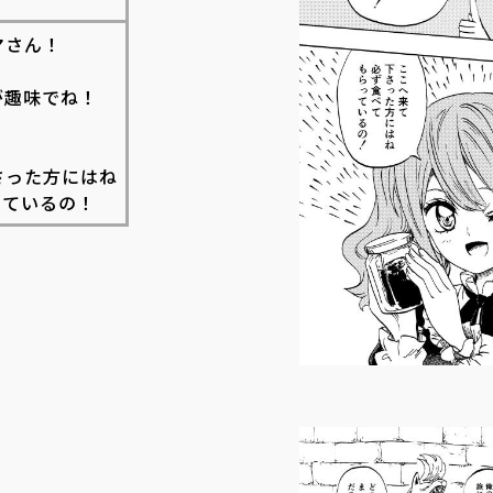
マさん！
が趣味でね！
さった方にはね
っているの！